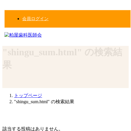
コ
ナ
ン
ビ
テ
ゲ
会員ログイン
ン
ー
ツ
シ
へ
ョ
ス
ン
キ
に
"shingu_sum.html" の検索結
ッ
移
プ
動
果
トップページ
"shingu_sum.html" の検索結果
該当する投稿はありません。